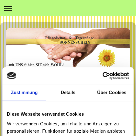
Pflegedienst & Tagespflege
SONNENSCHEIN
...mit UNS fühlen SIE sich WOHL!
Unsere
Zustimmung
Details
Über Cookies
Kooperationspartner
Diese Webseite verwendet Cookies
Wir verwenden Cookies, um Inhalte und Anzeigen zu
24-Stunden Betreuung und
personalisieren, Funktionen für soziale Medien anbieten
Pflege zu Hause