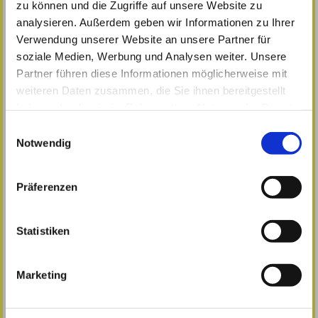
zu können und die Zugriffe auf unsere Website zu
PROMEDICA PLUS
analysieren. Außerdem geben wir Informationen zu Ihrer
www.promedicaplus.de/schwaebisch-hall
Verwendung unserer Website an unsere Partner für
soziale Medien, Werbung und Analysen weiter. Unsere
Partner führen diese Informationen möglicherweise mit
weiteren Daten zusammen, die Sie ihnen bereitgestellt
haben oder die sie im Rahmen Ihrer Nutzung der Dienste
gesammelt haben.
Einwilligungsauswahl
Notwendig
Hier finden Sie uns
Präferenzen
Hier gehts zu unseren aktuellen Highlights!
Statistiken
Marketing
Teilen