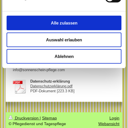
Teilen
Alle zulassen
Pflegedienst SONNENSCHEIN
Auswahl erlauben
Im Burgfrieden
25
71543
Wüstenrot
Telefon:
07945 941614
Ablehnen
info@sonnenschein-pflege.com
Datenschutz-erklärung
Datenschutzerklärung.pdf
PDF-Dokument [223.3 KB]
Druckversion
|
Sitemap
Login
© Pflegedienst und Tagespflege
Webansicht