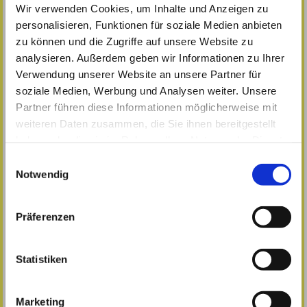
Pflegeberatung
Wir verwenden Cookies, um Inhalte und Anzeigen zu
Informationen zur Pflege
personalisieren, Funktionen für soziale Medien anbieten
zu können und die Zugriffe auf unsere Website zu
Über uns
analysieren. Außerdem geben wir Informationen zu Ihrer
Unser Team
Verwendung unserer Website an unsere Partner für
Mitarbeit
soziale Medien, Werbung und Analysen weiter. Unsere
Aktuelles
Partner führen diese Informationen möglicherweise mit
Kooperationspartner
weiteren Daten zusammen, die Sie ihnen bereitgestellt
Kontakt
haben oder die sie im Rahmen Ihrer Nutzung der Dienste
Anfahrt
gesammelt haben.
Einwilligungsauswahl
Impressum
Notwendig
Präferenzen
Hier finden Sie uns
Statistiken
Hier gehts zu unseren aktuellen Highlights!
Marketing