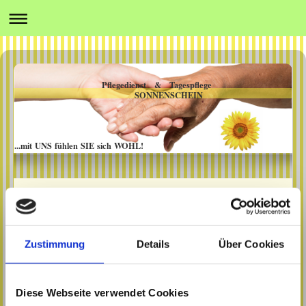
Pflegedienst & Tagespflege
SONNENSCHEIN
...mit UNS fühlen SIE sich WOHL!
Sitemap
Zustimmung
Details
Über Cookies
Startseite
Leistungen
Häusliche Pflege
Diese Webseite verwendet Cookies
Tagespflege